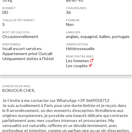
50 kg
88-67-90
BONNET:
CHAUSSURES:
DD
36
TAILLE DE VÊTEMENT:
FUMEUR:
S
Non
BOIT DE L'ALCOOL:
LANGUES:
Occasionnellement
anglais, espagnol, italien, portugais
DISPONIBLE:
ORIENTATION:
Incall escort services:
Hétérosexuelle
Appartement privé
Outcall:
RENCONTRE AVEC:
Uniquement visites à l'hôtel
Les hommes
Les couples
À PROPOS DE MOI:
BONJOUR CHER,
Je t’invite à me contacter sur WhatsApp +39 3669018713
Je suis actuellement à Paris pour une durée limitée et je reçois dans
le 8 arrondissement, où des moments d’exception. Brésilienne aux
origines européennes, je possède une beauté délicate qui contraste
parfaitement avec mes courbes intenses et provocantes. Ma
sensualité est naturelle, raffinée et se dévoile lentement, avec
profondeur et intention, comme un parfum rare ou un vin d’exception.