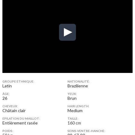
GROUPE ETHNIQUE:
NATIONALITÉ:
Latin
Brazilienne
ÂGE:
YEUX:
26
Brun
CHEVEUX:
HAIR LENGTH:
Châtain clair
Medium
EPILATION DU MAILLOT:
TAILLE:
Entièrement rasée
160 cm
POIDS:
SEINS-VENTRE-HANCHE: