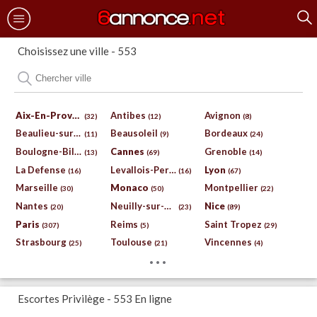
Choisissez une ville - 553
Aix-En-Provence
Antibes
Avignon
(32)
(12)
(8)
Beaulieu-sur-Mer
Beausoleil
Bordeaux
(11)
(9)
(24)
Boulogne-Billancourt
Cannes
Grenoble
(13)
(69)
(14)
La Defense
Levallois-Perret
Lyon
(16)
(16)
(67)
Marseille
Monaco
Montpellier
(30)
(50)
(22)
Nantes
Neuilly-sur-Seine
Nice
(20)
(23)
(89)
Paris
Reims
Saint Tropez
(307)
(5)
(29)
Strasbourg
Toulouse
Vincennes
(25)
(21)
(4)
...
Escortes Privilège - 553 En ligne