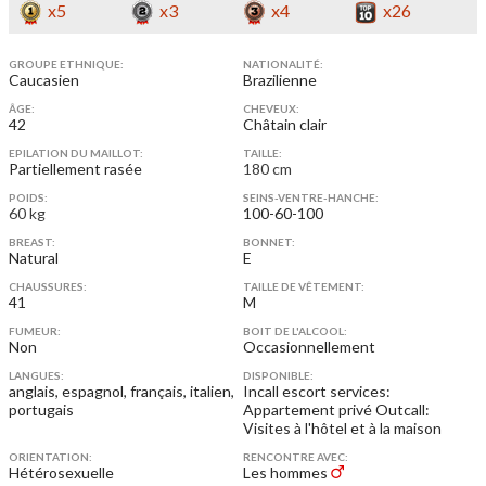
x5
x3
x4
x26
GROUPE ETHNIQUE:
NATIONALITÉ:
Caucasien
Brazilienne
ÂGE:
CHEVEUX:
42
Châtain clair
EPILATION DU MAILLOT:
TAILLE:
Partiellement rasée
180 cm
POIDS:
SEINS-VENTRE-HANCHE:
60 kg
100-60-100
BREAST:
BONNET:
Natural
E
CHAUSSURES:
TAILLE DE VÊTEMENT:
41
M
FUMEUR:
BOIT DE L'ALCOOL:
Non
Occasionnellement
LANGUES:
DISPONIBLE:
anglais, espagnol, français, italien,
Incall escort services:
portugais
Appartement privé
Outcall:
Visites à l'hôtel et à la maison
ORIENTATION:
RENCONTRE AVEC:
Hétérosexuelle
Les hommes