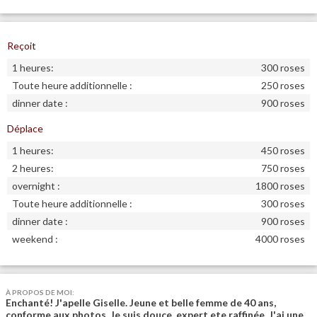
Reçoit
1 heures:
300 roses
Toute heure additionnelle :
250 roses
dinner date :
900 roses
Déplace
1 heures:
450 roses
2 heures:
750 roses
overnight :
1800 roses
Toute heure additionnelle :
300 roses
dinner date :
900 roses
weekend :
4000 roses
À PROPOS DE MOI:
Enchanté! J'apelle Giselle. Jeune et belle femme de 40 ans,
conforme aux photos. Je suis douce, expert ete raffinée. J'ai une