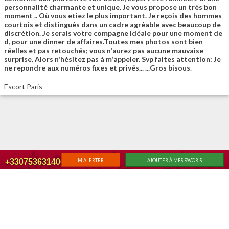
personnalité charmante et unique. Je vous propose un très bon
moment .. Où vous etiez le plus important. Je reçois des hommes
courtois et distingués dans un cadre agréable avec beaucoup de
discrétion. Je serais votre compagne idéale pour une moment de
d, pour une dinner de affaires.Toutes mes photos sont bien
réelles et pas retouchés; vous n'aurez pas aucune mauvaise
surprise. Alors n'hésitez pas à m'appeler. Svp faites attention: Je
ne repondre aux numéros fixes et privés... ...Gros bisous
.
Escort Paris
+330753631406
M'ALERTER
AJOUTER À MES FAVORIS
|
|
ACCUEIL
RECHERCHE
MEMBER LOGIN
Changer de vue classique