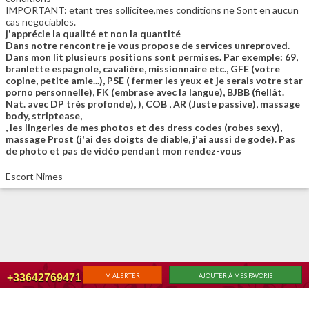
IMPORTANT: etant tres sollicitee,mes conditions ne Sont en aucun
cas negociables.
j'apprécie la qualité et non la quantité
Dans notre rencontre je vous propose de services unreproved.
Dans mon lit plusieurs positions sont permises. Par exemple: 69,
branlette espagnole, cavalière, missionnaire etc., GFE (votre
copine, petite amie...), PSE ( fermer les yeux et je serais votre star
porno personnelle), FK (embrase avec la langue), BJBB (fiellât.
Nat. avec DP très profonde), ), COB , AR (Juste passive), massage
body, striptease,
, les lingeries de mes photos et des dress codes (robes sexy),
massage Prost (j'ai des doigts de diable, j'ai aussi de gode). Pas
de photo et pas de vidéo pendant mon rendez-vous
Escort Nimes
+33642769471
M'ALERTER
AJOUTER À MES FAVORIS