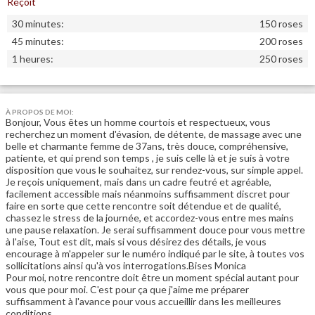
Reçoit
30 minutes:
150 roses
45 minutes:
200 roses
1 heures:
250 roses
À PROPOS DE MOI:
Bonjour, Vous êtes un homme courtois et respectueux, vous
recherchez un moment d'évasion, de détente, de massage avec une
belle et charmante femme de 37ans, très douce, compréhensive,
patiente, et qui prend son temps , je suis celle là et je suis à votre
disposition que vous le souhaitez, sur rendez-vous, sur simple appel.
Je reçois uniquement, mais dans un cadre feutré et agréable,
facilement accessible mais néanmoins suffisamment discret pour
faire en sorte que cette rencontre soit détendue et de qualité,
chassez le stress de la journée, et accordez-vous entre mes mains
une pause relaxation. Je serai suffisamment douce pour vous mettre
à l'aise, Tout est dit, mais si vous désirez des détails, je vous
encourage à m'appeler sur le numéro indiqué par le site, à toutes vos
sollicitations ainsi qu'à vos interrogations.Bises Monica
Pour moi, notre rencontre doit être un moment spécial autant pour
vous que pour moi. C'est pour ça que j'aime me préparer
suffisamment à l'avance pour vous accueillir dans les meilleures
conditions