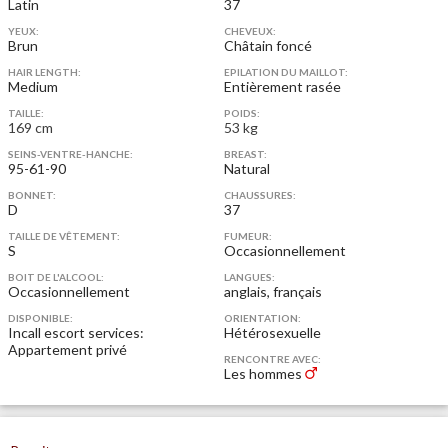
Latin
37
YEUX:
CHEVEUX:
Brun
Châtain foncé
HAIR LENGTH:
EPILATION DU MAILLOT:
Medium
Entièrement rasée
TAILLE:
POIDS:
169 cm
53 kg
SEINS-VENTRE-HANCHE:
BREAST:
95-61-90
Natural
BONNET:
CHAUSSURES:
D
37
TAILLE DE VÊTEMENT:
FUMEUR:
S
Occasionnellement
BOIT DE L'ALCOOL:
LANGUES:
Occasionnellement
anglais, français
DISPONIBLE:
ORIENTATION:
Incall escort services:
Hétérosexuelle
Appartement privé
RENCONTRE AVEC:
Les hommes