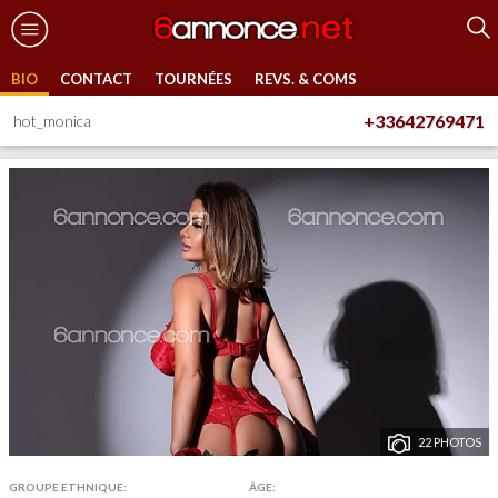
BIO
CONTACT
TOURNÉES
REVS. & COMS
+33642769471
hot_monica
22 PHOTOS
GROUPE ETHNIQUE:
ÂGE: