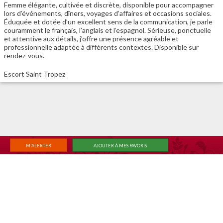
Femme élégante, cultivée et discrète, disponible pour accompagner
lors d’événements, dîners, voyages d’affaires et occasions sociales.
Éduquée et dotée d’un excellent sens de la communication, je parle
couramment le français, l’anglais et l’espagnol. Sérieuse, ponctuelle
et attentive aux détails, j’offre une présence agréable et
professionnelle adaptée à différents contextes. Disponible sur
rendez-vous.
Escort Saint Tropez
M'ALERTER
AJOUTER À MES FAVORIS
|
|
ACCUEIL
RECHERCHE
MEMBER LOGIN
Changer de vue classique
© 2026
6annonce.net
,
Termes et conditions