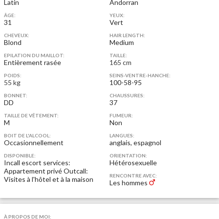
Latin
Andorran
ÂGE:
YEUX:
31
Vert
CHEVEUX:
HAIR LENGTH:
Blond
Medium
EPILATION DU MAILLOT:
TAILLE:
Entièrement rasée
165 cm
POIDS:
SEINS-VENTRE-HANCHE:
55 kg
100-58-95
BONNET:
CHAUSSURES:
DD
37
TAILLE DE VÊTEMENT:
FUMEUR:
M
Non
BOIT DE L'ALCOOL:
LANGUES:
Occasionnellement
anglais, espagnol
DISPONIBLE:
ORIENTATION:
Incall escort services:
Hétérosexuelle
Appartement privé
Outcall:
RENCONTRE AVEC:
Visites à l'hôtel et à la maison
Les hommes
À PROPOS DE MOI: