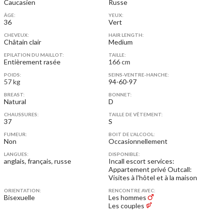
Caucasien
Russe
ÂGE:
YEUX:
36
Vert
CHEVEUX:
HAIR LENGTH:
Châtain clair
Medium
EPILATION DU MAILLOT:
TAILLE:
Entièrement rasée
166 cm
POIDS:
SEINS-VENTRE-HANCHE:
57 kg
94-60-97
BREAST:
BONNET:
Natural
D
CHAUSSURES:
TAILLE DE VÊTEMENT:
37
S
FUMEUR:
BOIT DE L'ALCOOL:
Non
Occasionnellement
LANGUES:
DISPONIBLE:
anglais, français, russe
Incall escort services:
Appartement privé
Outcall:
Visites à l'hôtel et à la maison
ORIENTATION:
RENCONTRE AVEC:
Bisexuelle
Les hommes
Les couples