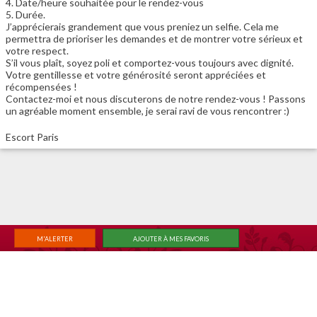
4. Date/heure souhaitée pour le rendez-vous
5. Durée.
J’apprécierais grandement que vous preniez un selfie. Cela me
permettra de prioriser les demandes et de montrer votre sérieux et
votre respect.
S’il vous plaît, soyez poli et comportez-vous toujours avec dignité.
Votre gentillesse et votre générosité seront appréciées et
récompensées !
Contactez-moi et nous discuterons de notre rendez-vous ! Passons
un agréable moment ensemble, je serai ravi de vous rencontrer :)
Escort Paris
M'ALERTER
AJOUTER À MES FAVORIS
|
|
ACCUEIL
RECHERCHE
MEMBER LOGIN
Changer de vue classique