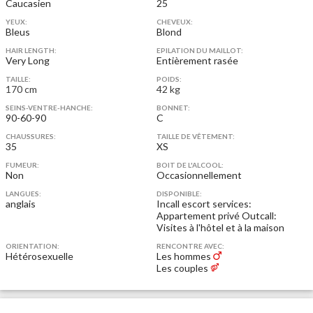
Caucasien
25
YEUX:
CHEVEUX:
Bleus
Blond
HAIR LENGTH:
EPILATION DU MAILLOT:
Very Long
Entièrement rasée
TAILLE:
POIDS:
170 cm
42 kg
SEINS-VENTRE-HANCHE:
BONNET:
90-60-90
C
CHAUSSURES:
TAILLE DE VÊTEMENT:
35
XS
FUMEUR:
BOIT DE L'ALCOOL:
Non
Occasionnellement
LANGUES:
DISPONIBLE:
anglais
Incall escort services:
Appartement privé
Outcall:
Visites à l'hôtel et à la maison
ORIENTATION:
RENCONTRE AVEC:
Hétérosexuelle
Les hommes
Les couples