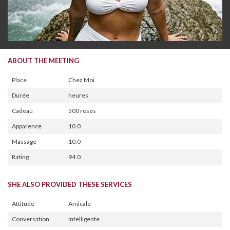
ABOUT THE MEETING
Place
Chez Moi
Durée
heures
Cadeau
500 roses
Apparence
10.0
Massage
10.0
Rating
94.0
SHE ALSO PROVIDED THESE SERVICES
Attitude
Amicale
Conversation
Intelligente