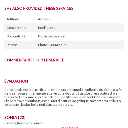
SHE ALSO PROVIDED THESE SERVICES
Attitude
Amicale
Conversation
Intelligente
Disponibilité
Facile de réserver
Photos
Photo 100% réelle
COMMENTAIRES SUR LE SERVICE
-
ÉVALUATION
Cette Alexia est tout particulierement exceptionnelle, radieuse du début à la fin
de la rencontre, intelligente et à l'écoute de vos désirs. Le dresscode est bien
respecté. Elle a une suprebe potrine, une fille divine en bref. Une vraie déesse.
Elle le fait avec l’enthousiasme . Merci pour ce magnifique moments ma belle. En
conclusion la plus belle nuit d’amour de ma vie.
SONIA [22]
Cannes, Review by renexp