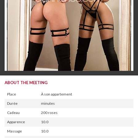
ABOUT THE MEETING
Place
À son appartement
Durée
minutes
Cadeau
200 roses
Apparence
10.0
Massage
10.0