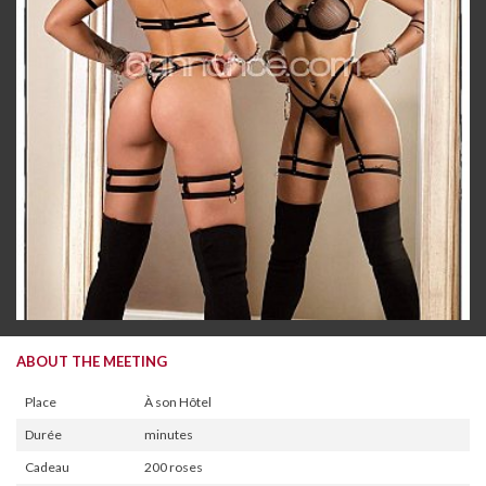
ABOUT THE MEETING
Place
À son Hôtel
Durée
minutes
Cadeau
200 roses