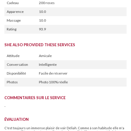
Cadeau
200 roses
Apparence
10.0
Massage
10.0
Rating
93.9
SHE ALSO PROVIDED THESE SERVICES
Attitude
Amicale
Conversation
Intelligente
Disponibilité
Facile de réserver
Photos
Photo 100% réelle
COMMENTAIRES SUR LE SERVICE
-
ÉVALUATION
C'est toujours un immense plaisir de voir Déliah. Comme à son habitude elle m'a