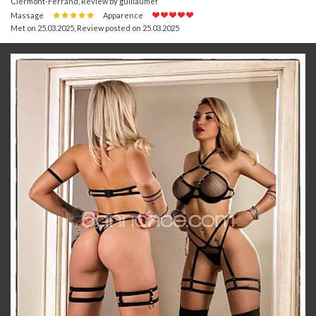
Clermont-Ferrand, Review by guillaumef
Massage
Apparence
Met on 25.03.2025
,
Review posted on 25.03.2025