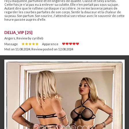
reçu maquillée, parfumée et en lingeries de qualité. Classe et sexy à la fois.
Cette fois je n'ai pas eu à enlever sa culotte. Elle n'en portait pas sous sa jupe.
Autant dire que le rythme cardiaque s'accélère. Je ne me lasserai jamais de
regarder les courbes parfaites de son corps. Sentir la douceur et la chaleur de
sa peau. Son parfum. Son sourire, J'attendrai son retour avec le souvenir de cette
heure passée auprès d'elle.
DELIA_VIP [25]
Angers, Review by cyrilleb
Massage
Apparence
Met on 11.08.2024
,
Review posted on 12.08.2024