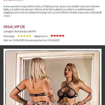
e me souviens la première fois a Châteauroux où je suis tombé sous ton charme
baby ‚j ai adoré te masser chérie et te faire plaisir j ai adoré ce petit moment
magique avec toi sa redonne le peps etc un excellent rendez vous avec delyah😘
❤️‍🔥💘💋
DELIA_VIP [3]
Limoges, Review by seb974
Massage
Apparence
Met on 15.04.2025
,
Review posted on 15.04.2025