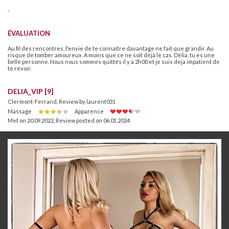
-
ÉVALUATION
Au fil des rencontres, l'envie de te connaître davantage ne fait que grandir. Au
risque de tomber amoureux. A moins que ce ne soit déjà le cas. Délia, tu es une
belle personne. Nous nous sommes quittés il y a 2h00 et je suis deja impatient de
te revoir.
DELIA_VIP [9]
Clermont-Ferrand, Review by laurent031
Massage
Apparence
Met on 20.09.2022
,
Review posted on 06.01.2024