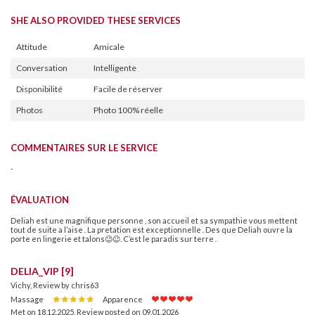
SHE ALSO PROVIDED THESE SERVICES
Attitude
Amicale
Conversation
Intelligente
Disponibilité
Facile de réserver
Photos
Photo 100% réelle
COMMENTAIRES SUR LE SERVICE
-
ÉVALUATION
Deliah est une magnifique personne , son accueil et sa sympathie vous mettent
tout de suite a l’aise . La pretation est exceptionnelle . Des que Deliah ouvre la
porte en lingerie et talons😉😉. C’est le paradis sur terre .
DELIA_VIP [9]
Vichy, Review by chris63
Massage
Apparence
Met on 18.12.2025
,
Review posted on 09.01.2026