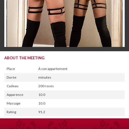
ABOUT THE MEETING
Place
À son appartement
Durée
minutes
Cadeau
200 roses
Apparence
10.0
Massage
10.0
Rating
91.2
SHE ALSO PROVIDED THESE SERVICES