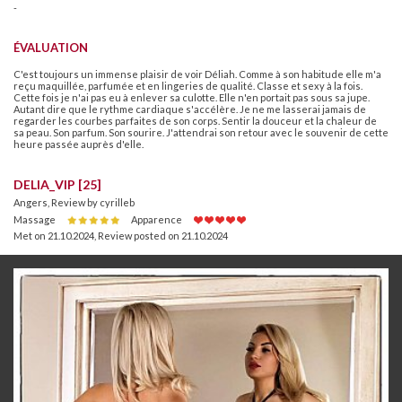
-
ÉVALUATION
C'est toujours un immense plaisir de voir Déliah. Comme à son habitude elle m'a
reçu maquillée, parfumée et en lingeries de qualité. Classe et sexy à la fois.
Cette fois je n'ai pas eu à enlever sa culotte. Elle n'en portait pas sous sa jupe.
Autant dire que le rythme cardiaque s'accélère. Je ne me lasserai jamais de
regarder les courbes parfaites de son corps. Sentir la douceur et la chaleur de
sa peau. Son parfum. Son sourire. J'attendrai son retour avec le souvenir de cette
heure passée auprès d'elle.
DELIA_VIP [25]
Angers, Review by cyrilleb
Massage
Apparence
Met on 21.10.2024
,
Review posted on 21.10.2024