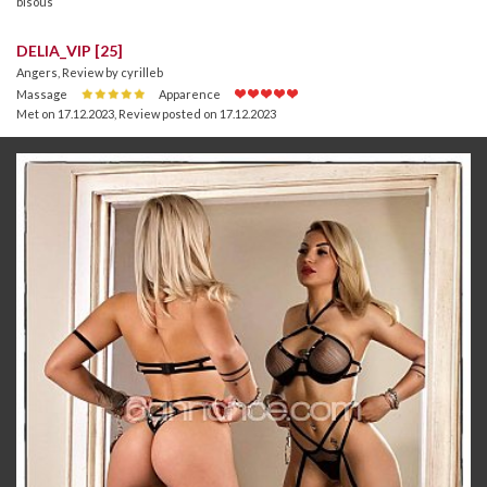
bisous
DELIA_VIP [25]
Angers, Review by cyrilleb
Massage
Apparence
Met on 17.12.2023
,
Review posted on 17.12.2023