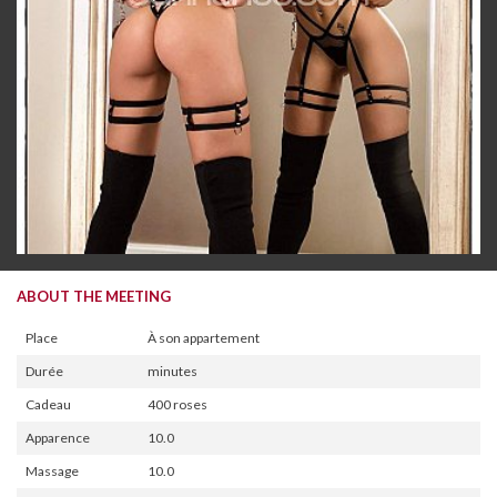
ABOUT THE MEETING
Place
À son appartement
Durée
minutes
Cadeau
400 roses
Apparence
10.0
Massage
10.0