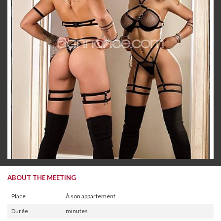
ABOUT THE MEETING
Place
À son appartement
Durée
minutes