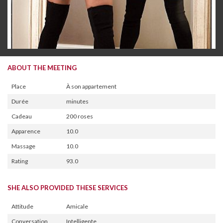
ABOUT THE MEETING
Place
À son appartement
Durée
minutes
Cadeau
200 roses
Apparence
10.0
Massage
10.0
Rating
93.0
SHE ALSO PROVIDED THESE SERVICES
Attitude
Amicale
Conversation
Intelligente