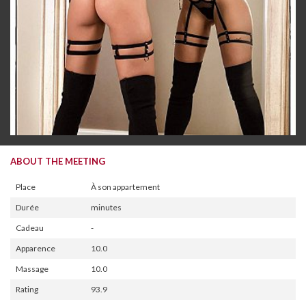
ABOUT THE MEETING
Place
À son appartement
Durée
minutes
Cadeau
-
Apparence
10.0
Massage
10.0
Rating
93.9