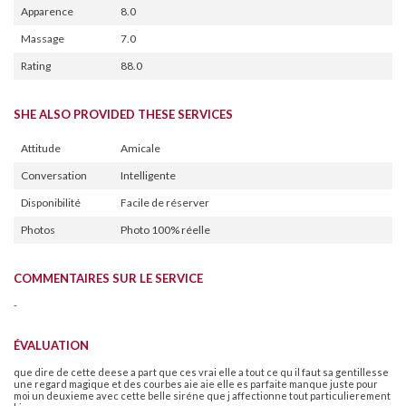
Apparence
8.0
Massage
7.0
Rating
88.0
SHE ALSO PROVIDED THESE SERVICES
Attitude
Amicale
Conversation
Intelligente
Disponibilité
Facile de réserver
Photos
Photo 100% réelle
COMMENTAIRES SUR LE SERVICE
-
ÉVALUATION
que dire de cette deese a part que ces vrai elle a tout ce qu il faut sa gentillesse
une regard magique et des courbes aie aie elle es parfaite manque juste pour
moi un deuxieme avec cette belle siréne que j affectionne tout particulierement