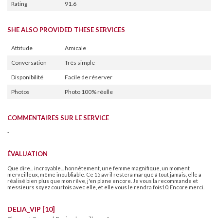
Rating
91.6
SHE ALSO PROVIDED THESE SERVICES
Attitude
Amicale
Conversation
Très simple
Disponibilité
Facile de réserver
Photos
Photo 100% réelle
COMMENTAIRES SUR LE SERVICE
-
ÉVALUATION
Que dire... incroyable... honnêtement, une femme magnifique, un moment
merveilleux, même inoubliable. Ce 15 avril restera marqué à tout jamais, elle a
réalisé bien plus que mon rêve, j'en plane encore. Je vous la recommande et
messieurs soyez courtois avec elle, et elle vous le rendra fois10. Encore merci.
DELIA_VIP [10]