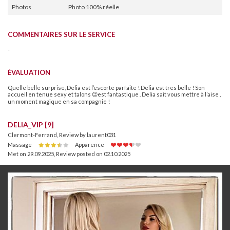
Photos
Photo 100% réelle
COMMENTAIRES SUR LE SERVICE
-
ÉVALUATION
Quelle belle surprise, Delia est l’escorte parfaite ! Delia est tres belle ! Son
accueil en tenue sexy et talons 😉est fantastique . Delia sait vous mettre à l’aise ,
un moment magique en sa compagnie !
DELIA_VIP [9]
Clermont-Ferrand, Review by laurent031
Massage
Apparence
Met on 29.09.2025
,
Review posted on 02.10.2025