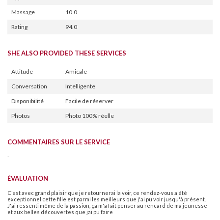
Massage
10.0
Rating
94.0
SHE ALSO PROVIDED THESE SERVICES
Attitude
Amicale
Conversation
Intelligente
Disponibilité
Facile de réserver
Photos
Photo 100% réelle
COMMENTAIRES SUR LE SERVICE
-
ÉVALUATION
C'est avec grand plaisir que je retournerai la voir, ce rendez-vous a été
exceptionnel cette fille est parmi les meilleurs que j'ai pu voir jusqu'à présent.
J'ai ressenti même de la passion, ça m'a fait penser au rencard de ma jeunesse
et aux belles découvertes que jai pu faire