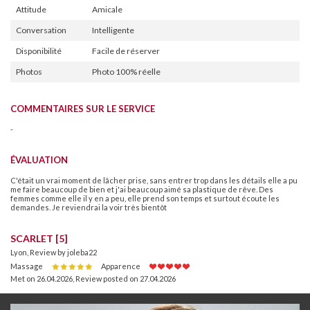
Attitude
Amicale
Conversation
Intelligente
Disponibilité
Facile de réserver
Photos
Photo 100% réelle
COMMENTAIRES SUR LE SERVICE
-
ÉVALUATION
C'était un vrai moment de lâcher prise, sans entrer trop dans les détails elle a pu
me faire beaucoup de bien et j'ai beaucoup aimé sa plastique de rêve. Des
femmes comme elle il y en a peu, elle prend son temps et surtout écoute les
demandes. Je reviendrai la voir très bientôt
SCARLET [5]
Lyon, Review by joleba22
Massage
Apparence
Met on 26.04.2026
,
Review posted on 27.04.2026