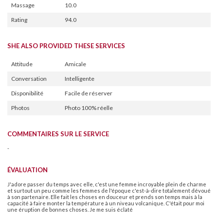
Massage
10.0
Rating
94.0
SHE ALSO PROVIDED THESE SERVICES
Attitude
Amicale
Conversation
Intelligente
Disponibilité
Facile de réserver
Photos
Photo 100% réelle
COMMENTAIRES SUR LE SERVICE
-
ÉVALUATION
J'adore passer du temps avec elle, c'est une femme incroyable plein de charme
et surtout un peu comme les femmes de l'époque c'est-à-dire totalement dévoué
à son partenaire. Elle fait les choses en douceur et prends son temps mais à la
capacité à faire monter la température à un niveau volcanique. C'était pour moi
une éruption de bonnes choses. Je me suis éclaté