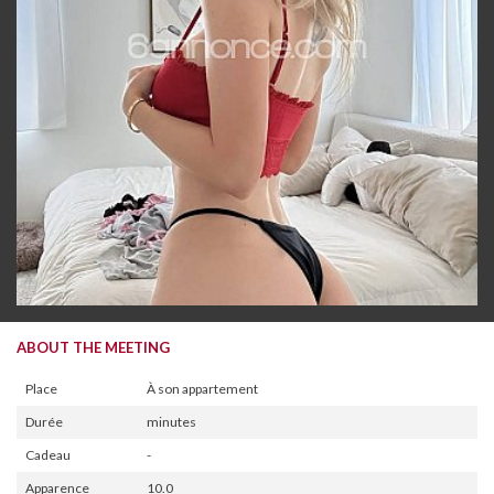
ABOUT THE MEETING
Place
À son appartement
Durée
minutes
Cadeau
-
Apparence
10.0