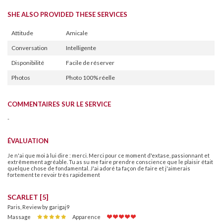
SHE ALSO PROVIDED THESE SERVICES
Attitude
Amicale
Conversation
Intelligente
Disponibilité
Facile de réserver
Photos
Photo 100% réelle
COMMENTAIRES SUR LE SERVICE
-
ÉVALUATION
Je n'ai que moi à lui dire : merci. Merci pour ce moment d'extase, passionnant et
extrêmement agréable. Tu as su me faire prendre conscience que le plaisir était
quelque chose de fondamental. J'ai adoré ta façon de faire et j'aimerais
fortement te revoir très rapidement
SCARLET [5]
Paris, Review by garigaj9
Massage
Apparence