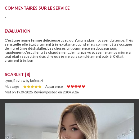
COMMENTAIRES SUR LE SERVICE
-
ÉVALUATION
C'est une jeune femme délicieuse avec qui j'ai pris plaisir passer du temps. Très
sensuelle elle était vraiment très excitante quand elle a commencé à s'occuper
de moi et à me déshabiller. Les choses ont commencé en douceur puis
rapidement c'est aller très chaudement. Je n'ai pas vu passer le temps même si
tout était respecté je dois dire que je me suis complètement oublié. C'était
vraiment très bon
SCARLET [8]
Lyon, Review by kofex14
Massage
Apparence
Met on 19.04.2026
,
Review posted on 20.04.2026