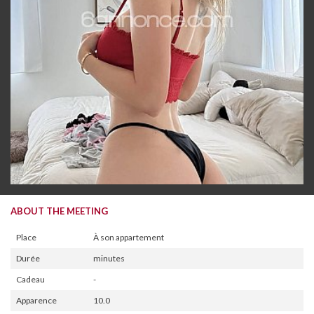
ABOUT THE MEETING
Place
À son appartement
Durée
minutes
Cadeau
-
Apparence
10.0