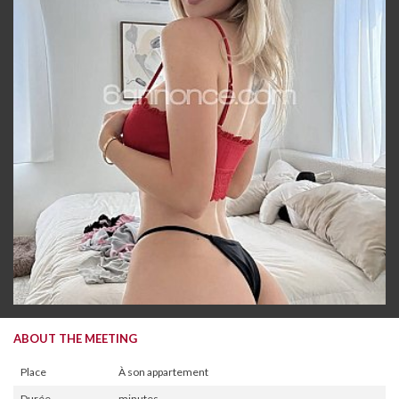
ABOUT THE MEETING
Place
À son appartement
Durée
minutes