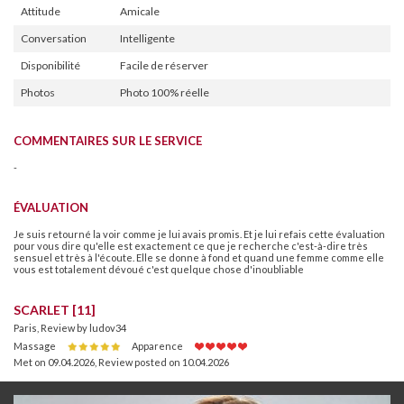
Attitude
Amicale
Conversation
Intelligente
Disponibilité
Facile de réserver
Photos
Photo 100% réelle
COMMENTAIRES SUR LE SERVICE
-
ÉVALUATION
Je suis retourné la voir comme je lui avais promis. Et je lui refais cette évaluation
pour vous dire qu'elle est exactement ce que je recherche c'est-à-dire très
sensuel et très à l'écoute. Elle se donne à fond et quand une femme comme elle
vous est totalement dévoué c'est quelque chose d'inoubliable
SCARLET [11]
Paris, Review by ludov34
Massage
Apparence
Met on 09.04.2026
,
Review posted on 10.04.2026