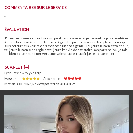
COMMENTAIRES SUR LE SERVICE
-
ÉVALUATION
J'ai eu un créneau pour faire un petit rendez-vous et je ne voulais pas m'embêter
à chercher et à tâtonner de droite à gauche pour trouver un bon plan du coup je
suis retourné la voir et c'était encore une fois génial. Toujours la même fraîcheur,
toujours la même énergie et toujours l'envie de satisfaire son partenaire. Ça fait
du bien de se retourner vers une valeur sûre. Il suffit juste de savourer
SCARLET [4]
Lyon, Review by yvescrp
Massage
Apparence
Met on 30.03.2026
,
Review posted on 31.03.2026